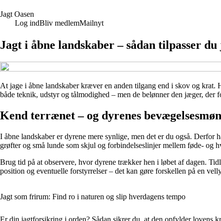
J
agt
O
asen
Log ind
Bliv medlem
Mailnyt
Jagt i åbne landskaber – sådan tilpasser du
At jage i åbne landskaber kræver en anden tilgang end i skov og krat. H
både teknik, udstyr og tålmodighed – men de belønner den jæger, der fors
Kend terrænet – og dyrenes bevægelsesmøn
I åbne landskaber er dyrene mere synlige, men det er du også. Derfor h
grøfter og små lunde som skjul og forbindelseslinjer mellem føde- og h
Brug tid på at observere, hvor dyrene trækker hen i løbet af dagen. Tid
position og eventuelle forstyrrelser – det kan gøre forskellen på en ve
Jagt som frirum: Find ro i naturen og slip hverdagens tempo
Er din jagtforsikring i orden? Sådan sikrer du, at den opfylder lovens k