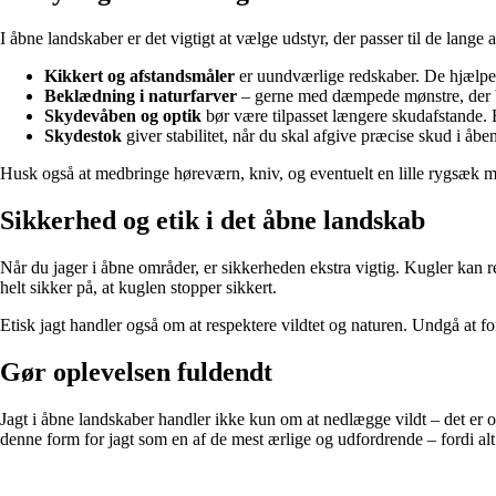
I åbne landskaber er det vigtigt at vælge udstyr, der passer til de lange 
Kikkert og afstandsmåler
er uundværlige redskaber. De hjælper 
Beklædning i naturfarver
– gerne med dæmpede mønstre, der bry
Skydevåben og optik
bør være tilpasset længere skudafstande. 
Skydestok
giver stabilitet, når du skal afgive præcise skud i åbe
Husk også at medbringe høreværn, kniv, og eventuelt en lille rygsæk me
Sikkerhed og etik i det åbne landskab
Når du jager i åbne områder, er sikkerheden ekstra vigtig. Kugler kan re
helt sikker på, at kuglen stopper sikkert.
Etisk jagt handler også om at respektere vildtet og naturen. Undgå at 
Gør oplevelsen fuldendt
Jagt i åbne landskaber handler ikke kun om at nedlægge vildt – det er o
denne form for jagt som en af de mest ærlige og udfordrende – fordi alt a