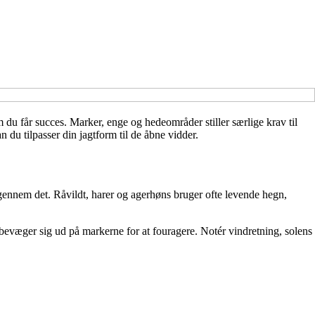
 du får succes. Marker, enge og hedeområder stiller særlige krav til
 du tilpasser din jagtform til de åbne vidder.
 gennem det. Råvildt, harer og agerhøns bruger ofte levende hegn,
t bevæger sig ud på markerne for at fouragere. Notér vindretning, solens