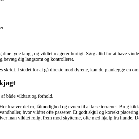
er
 dine lyde langt, og vildtet reagerer hurtigt. Sørg altid for at have vin
 og bevæg dig langsomt og kontrolleret.
 skridt. I stedet for at gå direkte mod dyrene, kan du planlægge en omve
kjagt
af både vildtart og forhold.
v. Her kræver det ro, tålmodighed og evnen til at læse terrænet. Brug kik
ndhuller, hvor vildtet ofte passerer. Et godt skjul og korrekt placering 
river man vildtet roligt frem mod skytterne, ofte med hjælp fra hunde. 