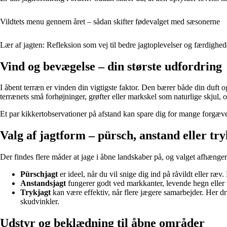
Vildtets menu gennem året – sådan skifter fødevalget med sæsonerne
Lær af jagten: Refleksion som vej til bedre jagtoplevelser og færdighed
Vind og bevægelse – din største udfordring
I åbent terræn er vinden din vigtigste faktor. Den bærer både din duft og
terrænets små forhøjninger, grøfter eller markskel som naturlige skjul,
Et par kikkertobservationer på afstand kan spare dig for mange forgæves
Valg af jagtform – pürsch, anstand eller try
Der findes flere måder at jage i åbne landskaber på, og valget afhænger 
Pürschjagt
er ideel, når du vil snige dig ind på råvildt eller ræ
Anstandsjagt
fungerer godt ved markkanter, levende hegn eller va
Trykjagt
kan være effektiv, når flere jægere samarbejder. Her d
skudvinkler.
Udstyr og beklædning til åbne områder