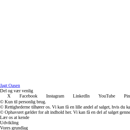
J
agt
O
asen
Del og vær venlig
X
Facebook
Instagram
LinkedIn
YouTube
Pin
© Kun til personlig brug.
© Rettighederne tilhører os. Vi kan få en lille andel af salget, hvis du
© Ophavsret gælder for alt indhold her. Vi kan få en del af salget genne
Lær os at kende
Udvikling
Vores grundlag