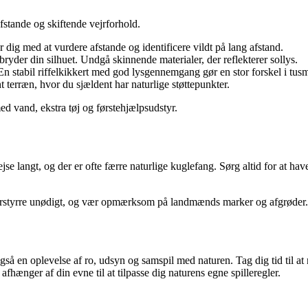
afstande og skiftende vejrforhold.
dig med at vurdere afstande og identificere vildt på lang afstand.
der din silhuet. Undgå skinnende materialer, der reflekterer sollys.
En stabil riffelkikkert med god lysgennemgang gør en stor forskel i tus
nt terræn, hvor du sjældent har naturlige støttepunkter.
d vand, ekstra tøj og førstehjælpsudstyr.
jse langt, og der er ofte færre naturlige kuglefang. Sørg altid for at h
forstyrre unødigt, og vær opmærksom på landmænds marker og afgrøder. S
gså en oplevelse af ro, udsyn og samspil med naturen. Tag dig tid til at
fhænger af din evne til at tilpasse dig naturens egne spilleregler.