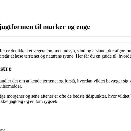
 jagtformen til marker og enge
er er det ikke tæt vegetation, men udsyn, vind og afstand, der afgør, om
tår at læse terrænet og naturens rytme. Her får du en guide til, hvordan
stre
andler det om at kende terrænet og forstå, hvordan vildtet bevæger sig
vileområder.
lige morgener og sene aftener er ofte de bedste tidspunkter, hvor vildte
llykket jagtdag og en tom rygsæk.
rav